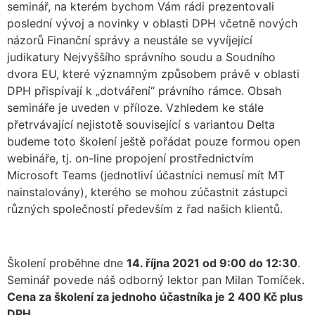
seminář, na kterém bychom Vám rádi prezentovali
poslední vývoj a novinky v oblasti DPH včetně nových
názorů Finanční správy a neustále se vyvíjející
judikatury Nejvyššího správního soudu a Soudního
dvora EU, které významným způsobem právě v oblasti
DPH přispívají k „dotváření“ právního rámce. Obsah
semináře je uveden v příloze. Vzhledem ke stále
přetrvávající nejistotě související s variantou Delta
budeme toto školení ještě pořádat pouze formou open
webináře, tj. on-line propojení prostřednictvím
Microsoft Teams (jednotliví účastníci nemusí mít MT
nainstalovány), kterého se mohou zúčastnit zástupci
různých společností především z řad našich klientů.
Školení proběhne dne
14. října 2021 od 9:00 do 12:30
.
Seminář povede náš odborný lektor pan Milan Tomíček.
Cena za školení za jednoho účastníka je 2 400 Kč plus
DPH
.