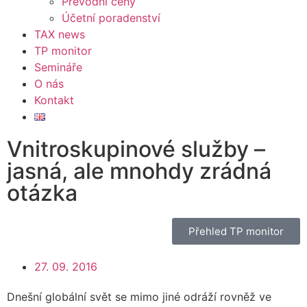
Převodní ceny
Účetní poradenství
TAX news
TP monitor
Semináře
O nás
Kontakt
Vnitroskupinové služby –
jasná, ale mnohdy zrádná
otázka
Přehled TP monitor
27. 09. 2016
Dnešní globální svět se mimo jiné odráží rovněž ve