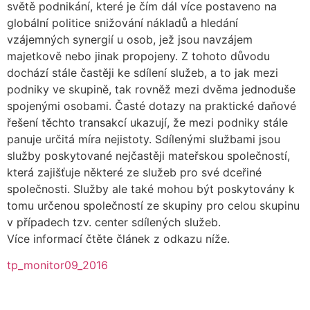
světě podnikání, které je čím dál více postaveno na
globální politice snižování nákladů a hledání
vzájemných synergií u osob, jež jsou navzájem
majetkově nebo jinak propojeny. Z tohoto důvodu
dochází stále častěji ke sdílení služeb, a to jak mezi
podniky ve skupině, tak rovněž mezi dvěma jednoduše
spojenými osobami. Časté dotazy na praktické daňové
řešení těchto transakcí ukazují, že mezi podniky stále
panuje určitá míra nejistoty. Sdílenými službami jsou
služby poskytované nejčastěji mateřskou společností,
která zajišťuje některé ze služeb pro své dceřiné
společnosti. Služby ale také mohou být poskytovány k
tomu určenou společností ze skupiny pro celou skupinu
v případech tzv. center sdílených služeb.
Více informací čtěte článek z odkazu níže.
tp_monitor09_2016